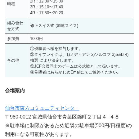
2R：12:30〜15:00
時程
3R：15:10〜17:40
4R：17:50〜20:20
組み合わ
修正スイス式 (加速スイス)
せ方式
参加費
1000円
①優勝者へ楯を授与します。
②タイブレイクは、1)メディアン 2)ソルコフ 3)S&B 4)
その他
抽選 により決定します。
③JCF会員同士のゲームは公式戦として扱います。
④希望者はあらかじめEmailにてご連絡ください。
会場案内
仙台市東六コミュニティセンター
〒980-0012 宮城県仙台市青葉区錦町２丁目４−４８
※駐車場に制限があるため近隣の駐車場(500円/日程度)の
利用になる可能性があります。