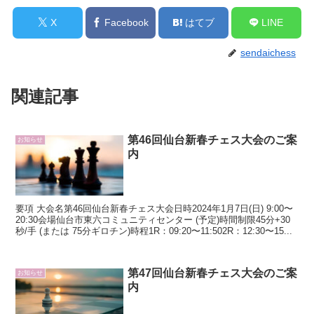
X
Facebook
はてブ
LINE
sendaichess
関連記事
第46回仙台新春チェス大会のご案
お知らせ
内
要項 大会名第46回仙台新春チェス大会日時2024年1月7日(日) 9:00〜
20:30会場仙台市東六コミュニティセンター (予定)時間制限45分+30
秒/手 (または 75分ギロチン)時程1R：09:20〜11:502R：12:30〜15...
第47回仙台新春チェス大会のご案
お知らせ
内