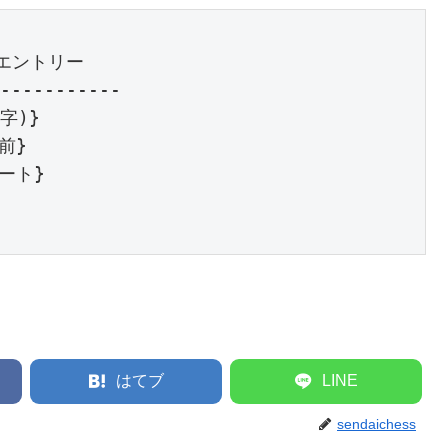
エントリー

-----------

)}

}

ト}

はてブ
LINE
sendaichess