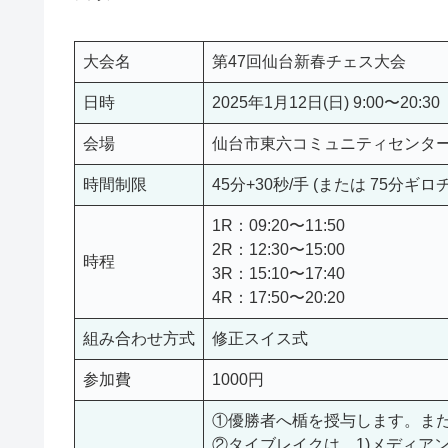
大会名
第47回仙台新春チェス大会
日時
2025年1月12日(日) 9:00〜20:30
会場
仙台市東六コミュニティセンター 
時間制限
45分+30秒/手 (または 75分ギロ
1R：09:20〜11:50
2R：12:30〜15:00
時程
3R：15:10〜17:40
4R：17:50〜20:20
組み合わせ方式
修正スイス式
参加費
1000円
①優勝者へ楯を授与します。ま
②タイブレイクは、1)メディアン 2