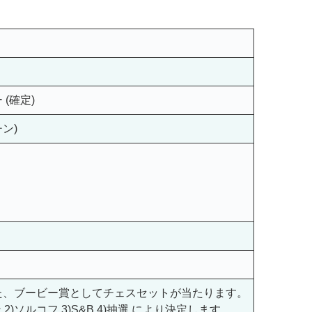
(確定)
チン)
た、ブービー賞としてチェスセットが当たります。
)ソルコフ 3)S&B 4)抽選 により決定します。