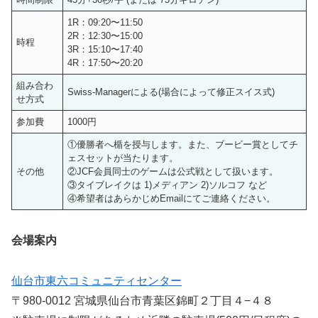
1R：09:20〜11:50
2R：12:30〜15:00
時程
3R：15:10〜17:40
4R：17:50〜20:20
組み合わ
Swiss-Managerによる(場合によって修正スイス式)
せ方式
参加費
1000円
①優勝者へ楯を授与します。また、ブービー賞としてチ
ェスセットが当たります。
その他
②JCF会員同士のゲームは公式戦として扱います。
③タイブレイクは 1)メディアン 2)ソルコフ など
④希望者はあらかじめEmailにてご連絡ください。
会場案内
仙台市東六コミュニティセンター
〒980-0012 宮城県仙台市青葉区錦町２丁目４−４８